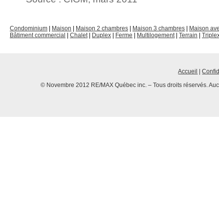
Condominium
|
Maison
|
Maison 2 chambres
|
Maison 3 chambres
|
Maison av
Bâtiment commercial
|
Chalet
|
Duplex
|
Ferme
|
Multilogement
|
Terrain
|
Triple
Accueil
|
Confid
© Novembre 2012 RE/MAX Québec inc. – Tous droits réservés. Aucun