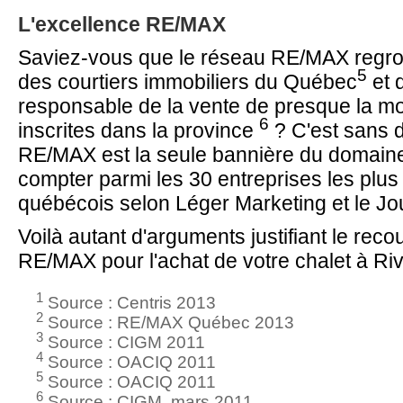
L'excellence RE/MAX
Saviez-vous que le réseau RE/MAX regr
5
des courtiers immobiliers du Québec
et q
responsable de la vente de presque la moi
6
inscrites dans la
province
?
C'est sans 
RE/MAX est la seule bannière du domaine 
compter parmi les 30 entreprises les plu
québécois selon Léger Marketing et le Jou
Voilà autant d'arguments justifiant le reco
RE/MAX pour l'achat de votre chalet à Ri
1
Source : Centris 2013
2
Source : RE/MAX Québec 2013
3
Source : CIGM 2011
4
Source : OACIQ 2011
5
Source : OACIQ 2011
6
Source : CIGM, mars 2011