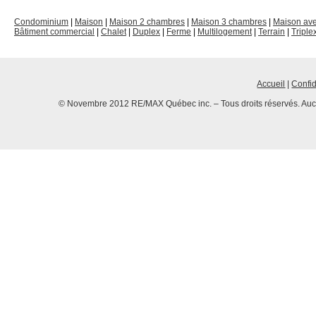
Condominium
|
Maison
|
Maison 2 chambres
|
Maison 3 chambres
|
Maison av
Bâtiment commercial
|
Chalet
|
Duplex
|
Ferme
|
Multilogement
|
Terrain
|
Triple
Accueil
|
Confid
© Novembre 2012 RE/MAX Québec inc. – Tous droits réservés. Aucun