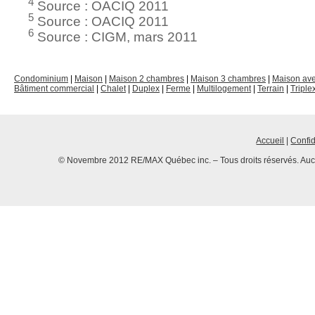
4
Source : OACIQ 2011
5
Source : OACIQ 2011
6
Source : CIGM, mars 2011
Condominium
|
Maison
|
Maison 2 chambres
|
Maison 3 chambres
|
Maison av
Bâtiment commercial
|
Chalet
|
Duplex
|
Ferme
|
Multilogement
|
Terrain
|
Triple
Accueil
|
Confid
© Novembre 2012 RE/MAX Québec inc. – Tous droits réservés. Aucun