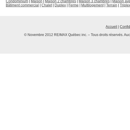
Condominium
|
Maison
|
Maison 2 chambres
|
Maison 3 chambres
|
Maison av
Bâtiment commercial
|
Chalet
|
Duplex
|
Ferme
|
Multilogement
|
Terrain
|
Triple
Accueil
|
Confid
© Novembre 2012 RE/MAX Québec inc. – Tous droits réservés. Aucun