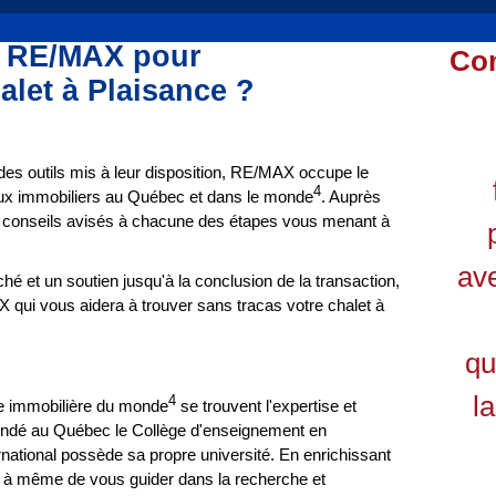
r RE/MAX pour
Co
halet
à Plaisance ?
t des outils mis à leur disposition, RE/MAX occupe le
4
ux immobiliers au Québec et dans le monde
. Auprès
e conseils avisés à chacune des étapes vous menant à
ave
 et un soutien jusqu'à la conclusion de la transaction,
AX qui vous aidera à trouver sans tracas votre chalet à
qu
l
4
re immobilière du monde
se trouvent l'expertise et
fondé au Québec le Collège d'enseignement en
national possède sa propre université. En enrichissant
t à même de vous guider dans la recherche et