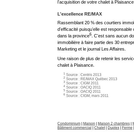
l'acquisition de votre chalet à Plaisance
L'excellence RE/MAX
Rassemblant 20 % des courtiers immob
d'efficacité puisqu'elle est responsable
6
dans la province
. C'est sans aucun d
immobilière à faire partie des 30 entre
Marketing et le journal Les Affaires.
Une raison de plus de retenir les servi
chalet à Plaisance.
1
Source : Centris 2013
2
Source : RE/MAX Québec 2013
3
Source : CIGM 2011
4
Source : OACIQ 2011
5
Source : OACIQ 2011
6
Source : CIGM, mars 2011
Condominium
|
Maison
|
Maison 2 chambres
|
Bâtiment commercial
|
Chalet
|
Duplex
|
Ferme