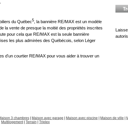
.
5
iliers du Québec
, la bannière RE/MAX est un modèle
 de la vente de presque la moitié des propriétés inscrites
Laisse
oute pour cela que RE/MAX est la seule bannière
autoris
prises les plus admirées des Québécois, selon Léger
ces d'un courtier RE/MAX pour vous aider à trouver un
Maison 3 chambres
|
Maison avec garage
|
Maison avec piscine
|
Maison de ville
|
M
|
Multilogement
|
Terrain
|
Triplex