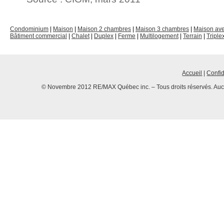
Condominium
|
Maison
|
Maison 2 chambres
|
Maison 3 chambres
|
Maison av
Bâtiment commercial
|
Chalet
|
Duplex
|
Ferme
|
Multilogement
|
Terrain
|
Triple
Accueil
|
Confid
© Novembre 2012 RE/MAX Québec inc. – Tous droits réservés. Aucun