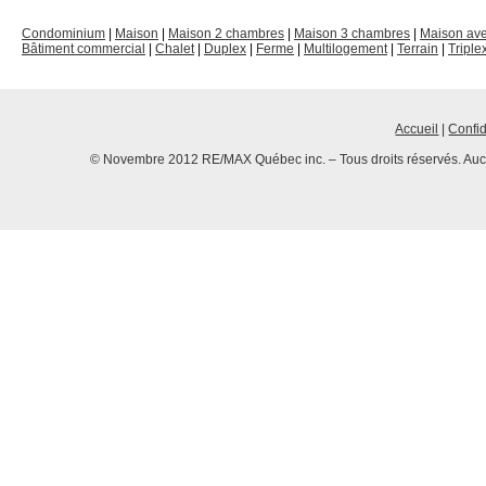
Condominium
|
Maison
|
Maison 2 chambres
|
Maison 3 chambres
|
Maison av
Bâtiment commercial
|
Chalet
|
Duplex
|
Ferme
|
Multilogement
|
Terrain
|
Triple
Accueil
|
Confid
© Novembre 2012 RE/MAX Québec inc. – Tous droits réservés. Aucun