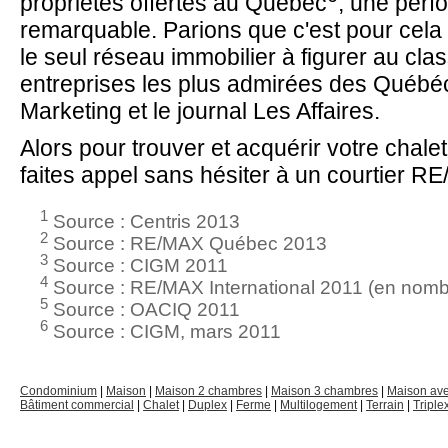
propriétés offertes au Québec
, une per
remarquable. Parions que c'est pour cel
le seul réseau immobilier à figurer au cl
entreprises les plus admirées des Québéc
Marketing et le journal Les Affaires.
Alors pour trouver et acquérir votre chale
faites appel sans hésiter à un courtier R
1
Source : Centris 2013
2
Source : RE/MAX Québec 2013
3
Source : CIGM 2011
4
Source : RE/MAX International 2011 (en nombr
5
Source : OACIQ 2011
6
Source : CIGM, mars 2011
Condominium
|
Maison
|
Maison 2 chambres
|
Maison 3 chambres
|
Maison av
Bâtiment commercial
|
Chalet
|
Duplex
|
Ferme
|
Multilogement
|
Terrain
|
Triple