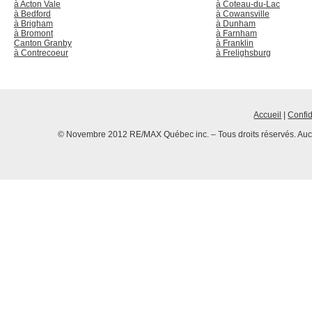
à Acton Vale
à Coteau-du-Lac
à Bedford
à Cowansville
à Brigham
à Dunham
à Bromont
à Farnham
Canton Granby
à Franklin
à Contrecoeur
à Frelighsburg
Accueil
|
Confid
© Novembre 2012 RE/MAX Québec inc. – Tous droits réservés. Aucun