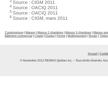
3
Source : CIGM 2011
4
Source : OACIQ 2011
5
Source : OACIQ 2011
6
Source : CIGM, mars 2011
Condominium
|
Maison
|
Maison 2 chambres
|
Maison 3 chambres
|
Maison av
Bâtiment commercial
|
Chalet
|
Duplex
|
Ferme
|
Multilogement
|
Terrain
|
Triple
Accueil
|
Confid
© Novembre 2012 RE/MAX Québec inc. – Tous droits réservés. Aucun