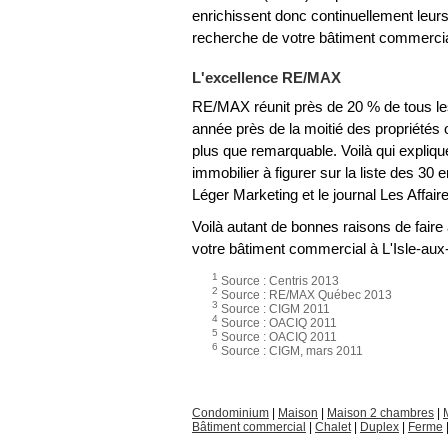
enrichissent donc continuellement leu
recherche de votre bâtiment commercial
L'excellence RE/MAX
RE/MAX réunit près de 20 % de tous les
année près de la moitié des propriétés
plus que remarquable. Voilà qui expliq
immobilier à figurer sur la liste des 3
Léger Marketing et le journal Les Affair
Voilà autant de bonnes raisons de fair
votre bâtiment commercial à L'Isle-aux
1
Source : Centris 2013
2
Source : RE/MAX Québec 2013
3
Source : CIGM 2011
4
Source : OACIQ 2011
5
Source : OACIQ 2011
6
Source : CIGM, mars 2011
Condominium
|
Maison
|
Maison 2 chambres
|
Bâtiment commercial
|
Chalet
|
Duplex
|
Ferme