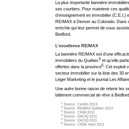
La plus importante bannière immobiliè
ses courtiers. Pour maintenir ces qual
d'enseignement en immobilier (C.E.I.) e
RE/MAX à Denver au Colorado. Dans ces 
enrichie qui leur permet de vous assist
Bedford.
L'excellence RE/MAX
La bannière RE/MAX est d'une efficacit
5
immobiliers du Québec
et qu'elle part
6
offertes dans la province
. Cet exploit 
secteur immobilier sur la liste des 30 
Léger Marketing et le journal Les Affair
Une autre bonne raison de retenir les 
bâtiment commercial de rêve à Bedford
1
Source : Centris 2013
2
Source : RE/MAX Québec 2013
3
Source : CIGM 2011
4
Source : OACIQ 2011
5
Source : OACIQ 2011
6
Source : CIGM, mars 2011