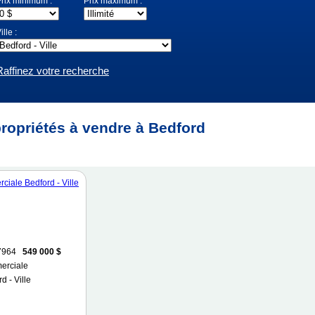
rix minimum :
Prix maximum :
ille :
Raffinez votre recherche
ropriétés à vendre à Bedford
7964
549 000 $
erciale
d - Ville