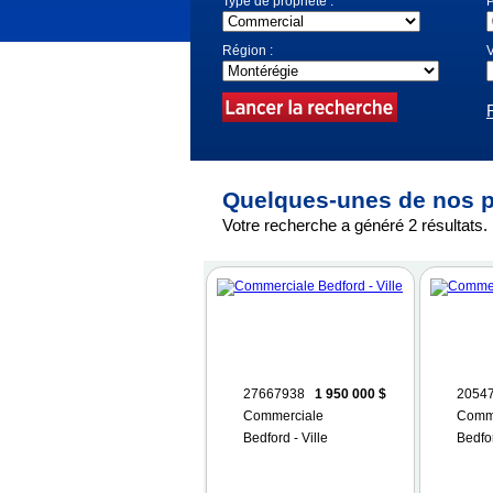
Type de propriété :
P
Région :
V
Quelques-unes de nos p
Votre recherche a généré 2 résultats.
27667938
1 950 000 $
2054
Commerciale
Comm
Bedford - Ville
Bedfor