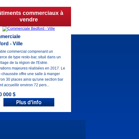
âtiments commerciaux à
vendre
merciale
ord - Ville
ble commercial comprenant un
ce de type resto-bar, situé dans un
illage de la région de l'Estrie.
ations majeures réalisées en 2017. Le
e-chaussée offre une salle à manger
ron 30 places ainsi qu'une section bar
t accueillir environ 72 pers...
0 000 $