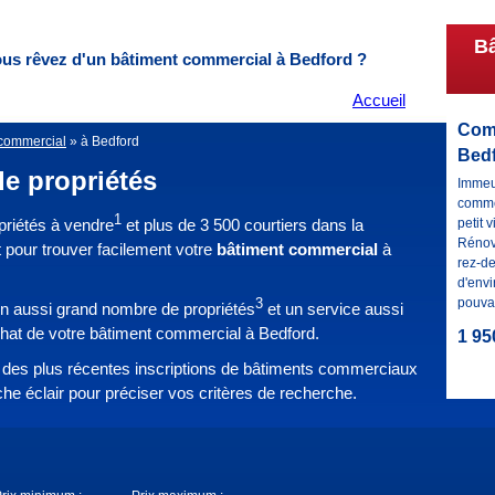
B
us rêvez d'un bâtiment commercial
à Bedford ?
Accueil
Com
commercial
»
à Bedford
Bedf
de propriétés
Immeu
commer
1
riétés à vendre
et plus de 3 500 courtiers dans la
petit v
Rénov
ut pour trouver facilement votre
bâtiment commercial
à
rez-d
d'envi
pouvan
3
un aussi grand nombre de propriétés
et un service aussi
chat de votre bâtiment commercial à Bedford.
1 95
des plus récentes inscriptions de bâtiments commerciaux
che éclair pour préciser vos critères de recherche.