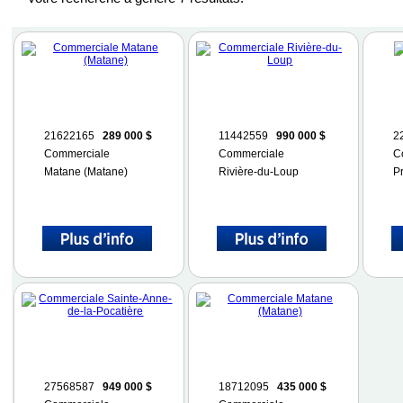
21622165
289 000 $
11442559
990 000 $
2
Commerciale
Commerciale
C
Matane (Matane)
Rivière-du-Loup
P
27568587
949 000 $
18712095
435 000 $