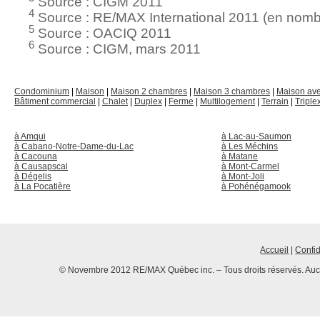
Source : CIGM 2011
4
Source : RE/MAX International 2011 (en nombr
5
Source : OACIQ 2011
6
Source : CIGM, mars 2011
Condominium
|
Maison
|
Maison 2 chambres
|
Maison 3 chambres
|
Maison av
Bâtiment commercial
|
Chalet
|
Duplex
|
Ferme
|
Multilogement
|
Terrain
|
Triple
à Amqui
à Lac-au-Saumon
à Cabano-Notre-Dame-du-Lac
à Les Méchins
à Cacouna
à Matane
à Causapscal
à Mont-Carmel
à Dégelis
à Mont-Joli
à La Pocatière
à Pohénégamook
Accueil
|
Confid
© Novembre 2012 RE/MAX Québec inc. – Tous droits réservés. Aucun