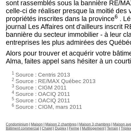
sont rassemblés sous la bannière RE/MAX
celle-ci de réaliser presque la moitié des
6
propriétés inscrites dans la province
. Lé
journal Les Affaires ont d'ailleurs inscrit 
bannière du secteur immobilier - à leur c
entreprises les plus admirées des Québé
Alors pour trouver et acquérir votre bâti
Alma, faites appel sans hésiter à un cour
1
Source : Centris 2013
2
Source : RE/MAX Québec 2013
3
Source : CIGM 2011
4
Source : OACIQ 2011
5
Source : OACIQ 2011
6
Source : CIGM, mars 2011
Condominium
|
Maison
|
Maison 2 chambres
|
Maison 3 chambres
|
Maison av
Bâtiment commercial
|
Chalet
|
Duplex
|
Ferme
|
Multilogement
|
Terrain
|
Triple